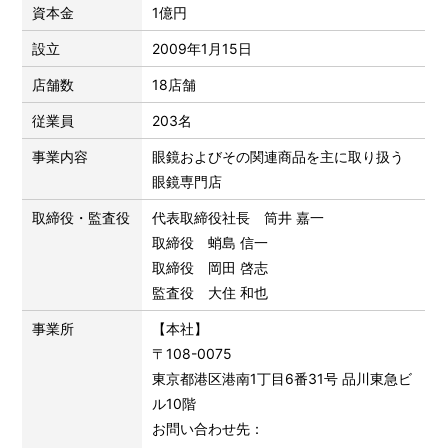
資本金
1億円
設立
2009年1月15日
店舗数
18店舗
従業員
203名
事業内容
眼鏡およびその関連商品を主に取り扱う
眼鏡専門店
取締役・監査役
代表取締役社長 筒井 嘉一
取締役 蛸島 信一
取締役 岡田 啓志
監査役 大住 和也
事業所
【本社】
〒108-0075
東京都港区港南1丁目6番31号 品川東急ビ
ル10階
お問い合わせ先：